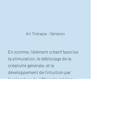
Art Thérapie - Sériation
En somme, l’élément créatif favorise 
la stimulation, le déblocage de la 
créativité générale, et le 
développement de l’intuition par 
l’exploration de différents médians 
artistiques. 
De ce fait, c’est en faisant le pont avec 
l’espace plus vaste qui est en nous, 
que nous pouvons espérer, ressentir 
enfin qui nous sommes vraiment ! 
Notre vraie nature est spacieuse, 
infiniment vaste et pleine de 