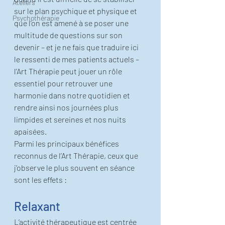
Ateliers
sur le plan psychique et physique et 
Psychothérapie
que l’on est amené à se poser une 
multitude de questions sur son 
devenir – et je ne fais que traduire ici 
le ressenti de mes patients actuels – 
l'Art Thérapie peut jouer un rôle 
essentiel pour retrouver une 
harmonie dans notre quotidien et 
rendre ainsi nos journées plus 
limpides et sereines et nos nuits 
apaisées. 
Parmi les principaux bénéfices 
reconnus de l’Art Thérapie, ceux que 
j’observe le plus souvent en séance 
sont les effets : 
Relaxant
L’activité thérapeutique est centrée 