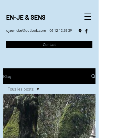
EN-JE & SENS
djaenicke@outlook.com
06 12 12 28 39
Contact
Blog
Tous les posts
Tous les posts
Général
Art Thérapie
Arts Créatifs
Ateliers