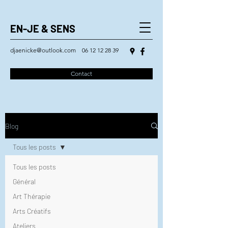
EN-JE & SENS
djaenicke@outlook.com
06 12 12 28 39
Contact
Blog
Tous les posts
Tous les posts
Général
Art Thérapie
Arts Créatifs
Ateliers