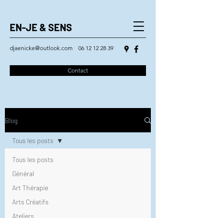
EN-JE & SENS
djaenicke@outlook.com
06 12 12 28 39
Contact
Blog
Tous les posts
Tous les posts
Général
Art Thérapie
Arts Créatifs
Ateliers