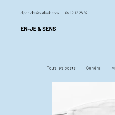
djaenicke@outlook.com
06 12 12 28 39
EN-JE & SENS
Tous les posts
Général
A