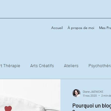
Accueil
À propos de moi
Mes Pra
rt Thérapie
Arts Créatifs
Ateliers
Psychothér
Diane JAENICKE
11 nov. 2020
2 min de
Pourquoi un blo