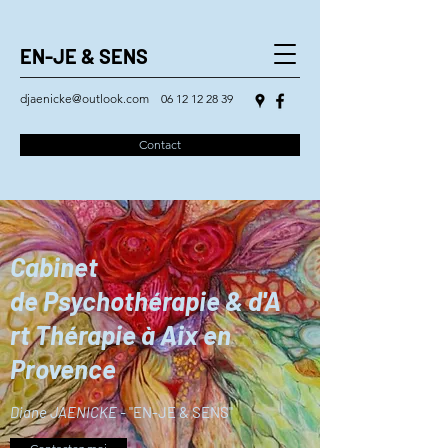
EN-JE & SENS
djaenicke@outlook.com
06 12 12 28 39
Contact
Cabinet
de Psychothérapie & d'A
rt Thérapie à Aix en
Provence
Diane JAENICKE -
"EN-JE & SENS"