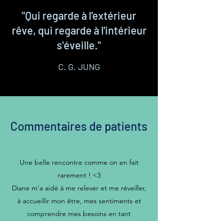
"Qui regarde à l’extérieur
rêve, qui regarde à l'intérieur
s'éveille."
C. G. JUNG
Commentaires de patients
Une belle rencontre comme on en fait
rarement ! <3
Diane m'a aidé à me relever et me réveiller,
à accueillir mon être, mes sentiments et
comprendre mes besoins en tant