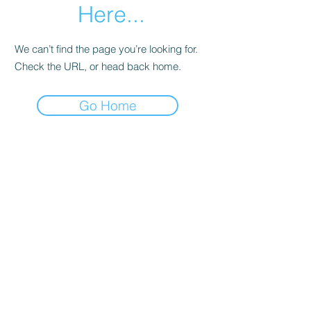
Here...
We can’t find the page you’re looking for.
Check the URL, or head back home.
Go Home
EN-JE & SENS
djaenicke@outlook.com
06 12 12 28 39
8, place du Piémont 13490 JOUQUES France