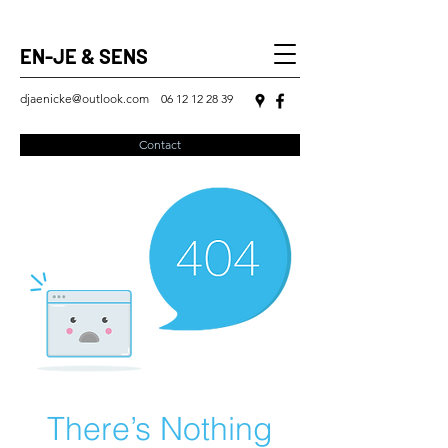
EN-JE & SENS
djaenicke@outlook.com
06 12 12 28 39
Contact
There’s Nothing