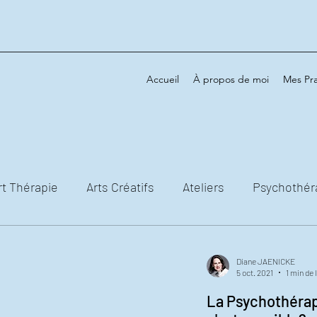
Accueil
À propos de moi
Mes Pra
rt Thérapie
Arts Créatifs
Ateliers
Psychothér
Diane JAENICKE
5 oct. 2021
1 min de 
La Psychothérap