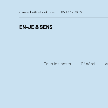
djaenicke@outlook.com
06 12 12 28 39
EN-JE & SENS
Tous les posts
Général
A