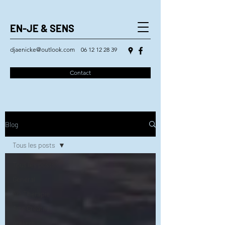
EN-JE & SENS
djaenicke@outlook.com
06 12 12 28 39
Contact
Blog
Tous les posts
Tous les posts
Général
Art Thérapie
Arts Créatifs
Ateliers