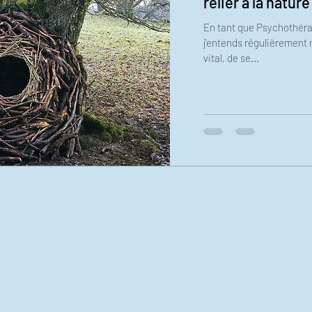
relier à la nature
En tant que Psychothérap
j'entends régulièrement 
vital, de se...