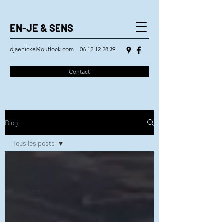
EN-JE & SENS
djaenicke@outlook.com
06 12 12 28 39
Contact
Blog
Tous les posts
Tous les posts
Général
Art Thérapie
Arts Créatifs
Ateliers