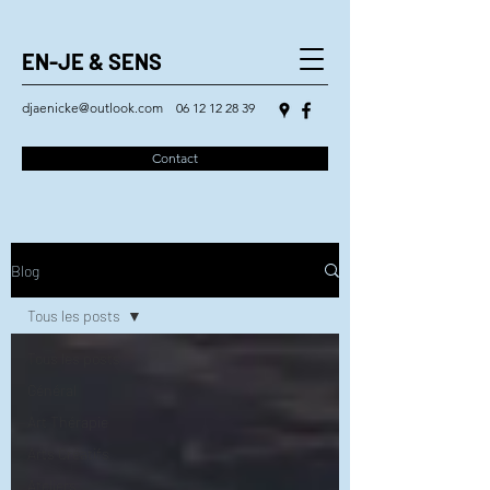
EN-JE & SENS
djaenicke@outlook.com
06 12 12 28 39
Contact
Blog
Tous les posts
Tous les posts
Général
Art Thérapie
Arts Créatifs
Ateliers