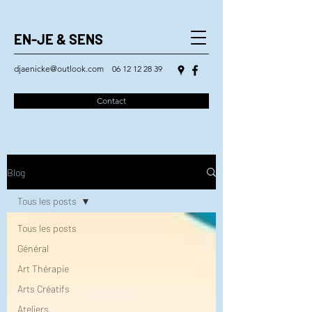
EN-JE & SENS
djaenicke@outlook.com
06 12 12 28 39
Contact
Blog
Tous les posts
Tous les posts
Général
Art Thérapie
Arts Créatifs
Ateliers