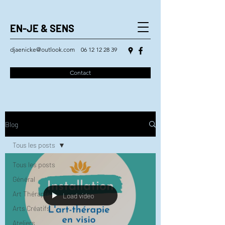
EN-JE & SENS
djaenicke@outlook.com
06 12 12 28 39
Contact
Blog
Tous les posts
Tous les posts
Général
Art Thérapie
Load video
Arts Créatifs
Ateliers