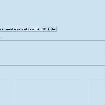
e
Aix-en-Provence
Diane JAENICKE
Art
s