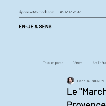
djaenicke@outlook.com
06 12 12 28 39
EN-JE & SENS
Tous les posts
Général
Art Théra
Diane JAENICKE
21 
Le "March
Provence