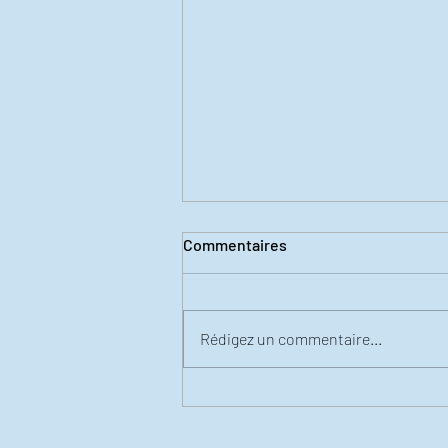
Commentaires
Rédigez un commentaire...
L'Art Thérapie comme moyen
d'expression pour vous?