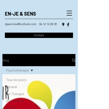
EN-JE & SENS
djaenicke@outlook.com
06 12 12 28 39
Contact
Blog
Psychothérapie
Tous les posts
Général
Art Thérapie
Arts Créatifs
Ateliers